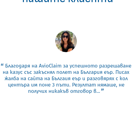
Благодаря на AvioClaim за успешното разрешаване
на казус със закъснял полет на България еър. Писах
жалба на сайта на Бългаия еър и разговярях с кол
центъра им поне 3 пъти. Резултат нямаше, не
получих никакъв отговор в…
ПРОЧЕТИ ОЩЕ