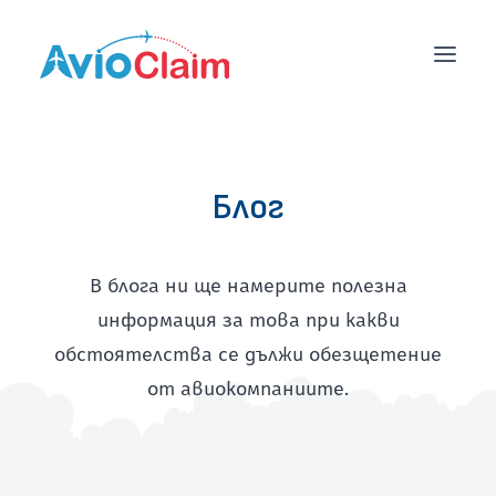
НАЧАЛО
Блог
УСЛУГИ
ЦЕНИ
В блога ни ще намерите полезна
информация за това при какви
БЛОГ
обстоятелства се дължи обезщетение
ЕКИП
от авиокомпаниите.
КОНТАКТИ
ОБЩИ УСЛОВИЯ