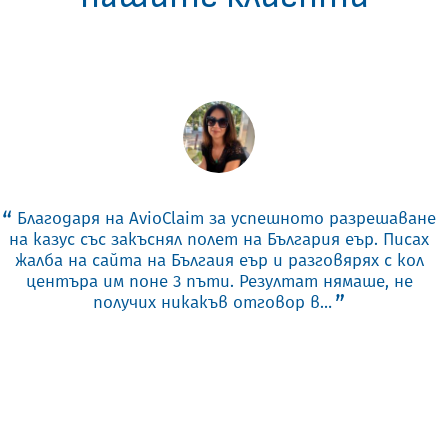
Благодаря на AvioClaim за успешното разрешаване
на казус със закъснял полет на България еър. Писах
жалба на сайта на Бългаия еър и разговярях с кол
центъра им поне 3 пъти. Резултат нямаше, не
получих никакъв отговор в…
ПРОЧЕТИ ОЩЕ