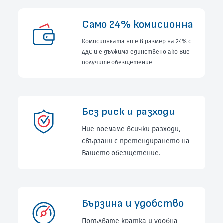
Само 24% комисионна
Комисионната ни е в размер на 24% с
ДДС и е дължима единствено ако Вие
получите обезщетение
Без риск и разходи
Ние поемаме всички разходи,
свързани с претендирането на
Вашето обезщетение.
Бързина и удобство
Попълвате кратка и удобна