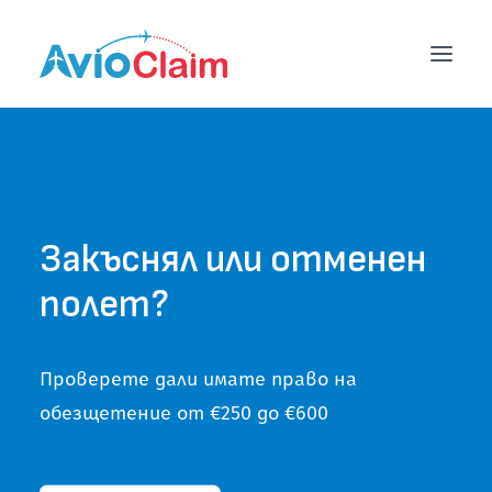
НАЧАЛО
УСЛУГИ
Закъснял или отменен
ЦЕНИ
полет?
БЛОГ
ЕКИП
Проверете дали имате право на
обезщетение от €250 до €600
КОНТАКТИ
ОБЩИ УСЛОВИЯ