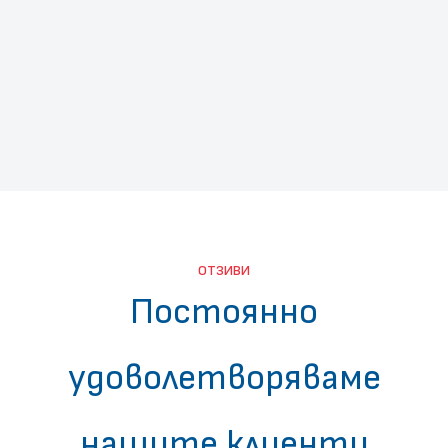
родителите при полет със
самолет?
ПРОЧЕТИ ПОВЕЧЕ
ОТЗИВИ
Постоянно
удоволетворяваме
нашите клиенти