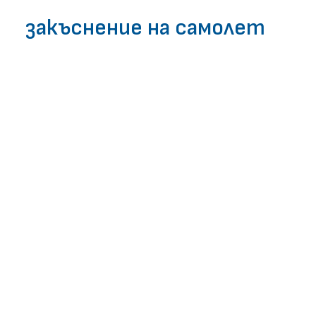
ЧЗВ
закъснение на самолет
ЗАПОЧНИ БЕЗПЛАТНА ПРОВЕРКА
Нови правила за
правата на