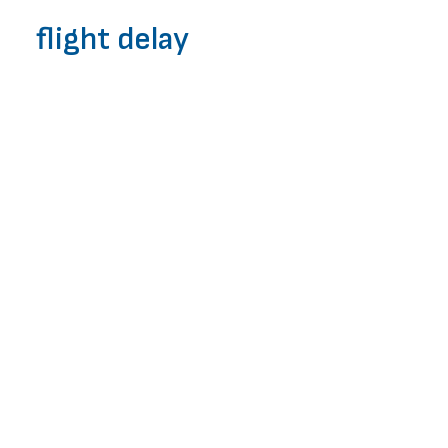
ЧЗВ
flight delay
ЗАПОЧНИ БЕЗПЛАТНА ПРОВЕРКА
Ще повлияят ли
проблемите с