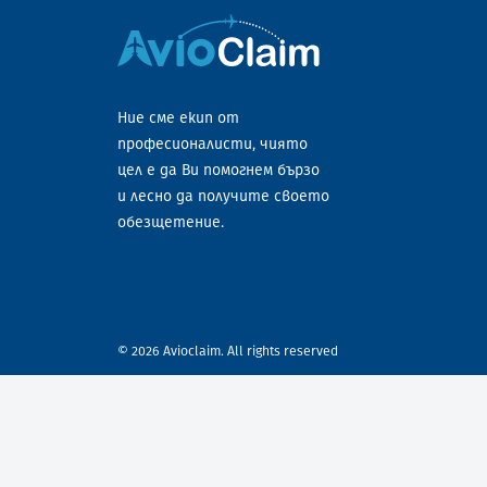
Ние сме екип от
професионалисти, чиято
цел е да Ви помогнем бързо
и лесно да получите своето
обезщетение.
© 2026 Avioclaim. All rights reserved
Privacy Preference Center