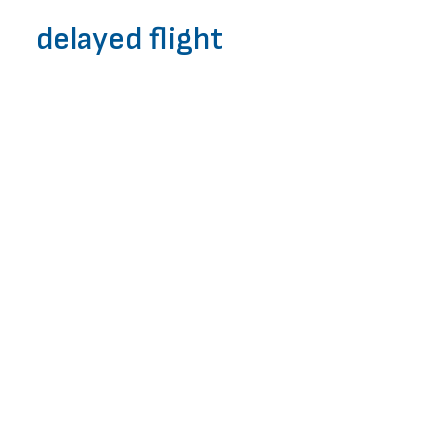
ЧЗВ
delayed flight
ЗАПОЧНИ БЕЗПЛАТНА ПРОВЕРКА
Закъснял полет
поради стачка на