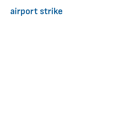
ЧЗВ
airport strike
ЗАПОЧНИ БЕЗПЛАТНА ПРОВЕРКА
Закъснял полет
поради стачка на