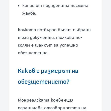
копие от подадената писмена
жалба.
Колкото по-бързо бъдат събрани
тези документи, толкова по-
голям е шансът за успешно
обезщетение.
Какъв е размерът на
обезщетението?
Монреалската конвенция
ограничава отговорността на