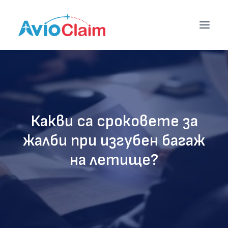
НАЧАЛО
УСЛУГИ
Какви са сроковете за
ЦЕНИ
жалби при изгубен багаж
БЛОГ
на летище?
ЕКИП
КОНТАКТИ
ОБЩИ УСЛОВИЯ