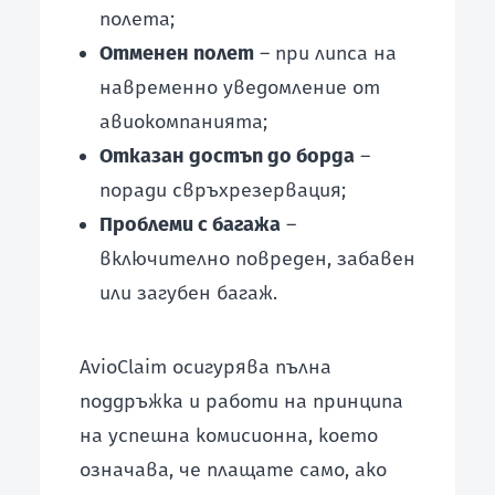
полета;
Отменен полет
– при липса на
навременно уведомление от
авиокомпанията;
Отказан достъп до борда
–
поради свръхрезервация;
Проблеми с багажа
–
включително повреден, забавен
или загубен багаж.
AvioClaim осигурява пълна
поддръжка и работи на принципа
на успешна комисионна, което
означава, че плащате само, ако