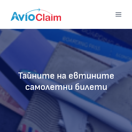
НАЧАЛО
УСЛУГИ
Тайните на евтините
ЦЕНИ
самолетни билети
БЛОГ
ЕКИП
КОНТАКТИ
ОБЩИ УСЛОВИЯ