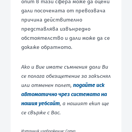
опит в тази сфера може да оцени
дали посочената от превозвача
причина действително
представлява извънредно
обстоятелство и дали може да се
докаже обратното.
Ако и Вие имате съмнения дали Ви
се полага обезщетение за закъснял
или отменен полет,
подайте иск
автоматично чрез системата на
нашия уебсайт
, а нашият екип ще
се свърже с Вас.
Източник изображение: Canva