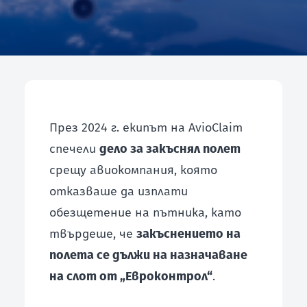
ЧЗВ
ЗАПОЧНИ БЕЗПЛАТНА ПРОВЕРКА
През 2024 г. екипът на AvioClaim
спечели
дело за закъснял полет
срещу авиокомпания, която
отказваше да изплати
обезщетение на пътника, като
твърдеше, че
закъснението на
полета се дължи на назначаване
на слот от „Евроконтрол“
.