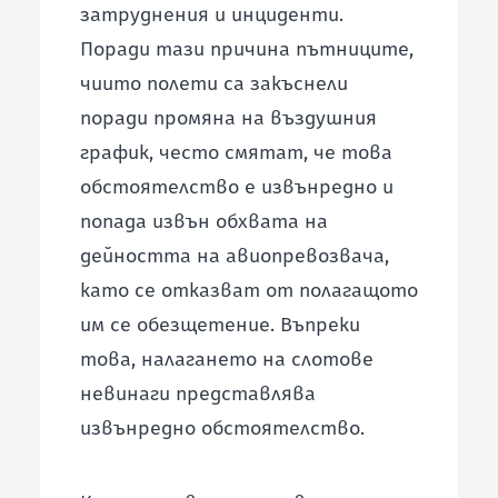
затруднения и инциденти.
Поради тази причина пътниците,
чиито полети са закъснели
поради промяна на въздушния
график, често смятат, че това
обстоятелство е извънредно и
попада извън обхвата на
дейността на авиопревозвача,
като се отказват от полагащото
им се обезщетение. Въпреки
това, налагането на слотове
невинаги представлява
извънредно обстоятелство.