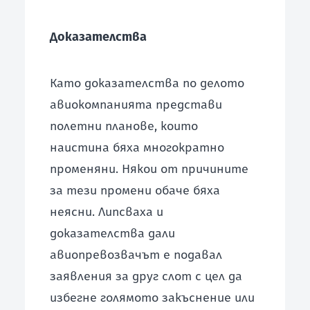
Доказателства
Като доказателства по делото
авиокомпанията представи
полетни планове, които
наистина бяха многократно
променяни. Някои от причините
за тези промени обаче бяха
неясни. Липсваха и
доказателства дали
авиопревозвачът е подавал
заявления за друг слот с цел да
избегне голямото закъснение или