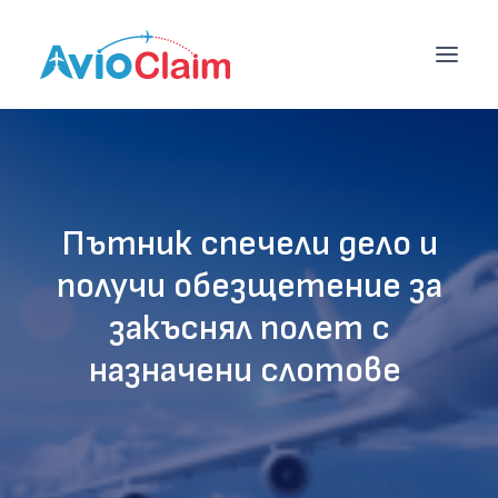
НАЧАЛО
Пътник спечели дело и
УСЛУГИ
получи обезщетение за
ЦЕНИ
закъснял полет с
БЛОГ
назначени слотове
ЕКИП
КОНТАКТИ
ОБЩИ УСЛОВИЯ