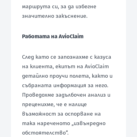
маршрута си, за да избегне
значително закъснение.
Работата на AvioClaim
След като се запознахме с казуса
на клиента, екипът на AvioClaim
детайлно проучи полета, както и
събраната информация за него.
Проведохме задълбочен анализ и
преценихме, че е налице
възможност за оспорване на
така нареченото „извънредно
обстоятелство“.